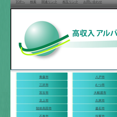
TOPへ
検索
関連リンク
相互リンク
お問い合わせ
青森市
八戸市
三沢市
むつ市
宮古市
大船渡市
北上市
久慈市
陸前高田市
釜石市
石巻市
塩竈市