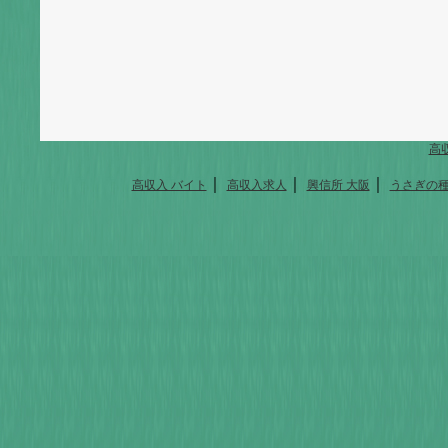
高
｜
｜
｜
高収入 バイト
高収入求人
興信所 大阪
うさぎの