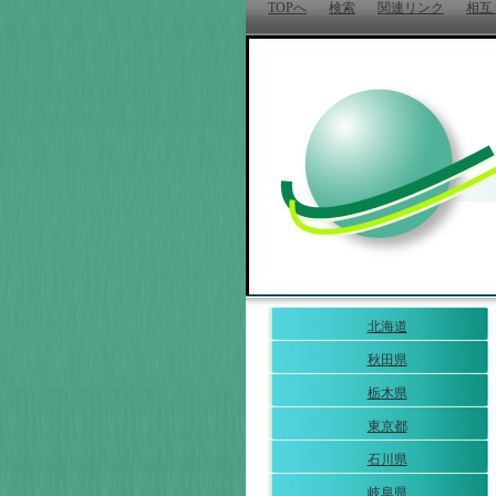
TOPへ
検索
関連リンク
相互
北海道
秋田県
栃木県
東京都
石川県
岐阜県