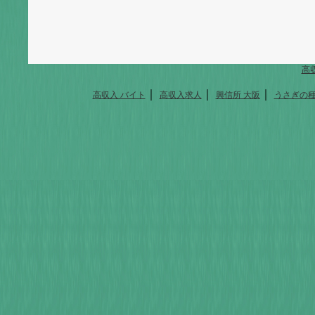
高
｜
｜
｜
高収入 バイト
高収入求人
興信所 大阪
うさぎの