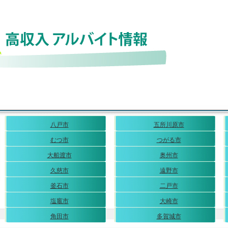
八戸市
五所川原市
むつ市
つがる市
大船渡市
奥州市
久慈市
遠野市
釜石市
二戸市
塩竈市
大崎市
角田市
多賀城市