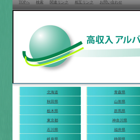
TOPへ
検索
関連リンク
相互リンク
お問い合わせ
北海道
青森県
秋田県
山形県
栃木県
群馬県
東京都
神奈川県
石川県
福井県
岐阜県
静岡県