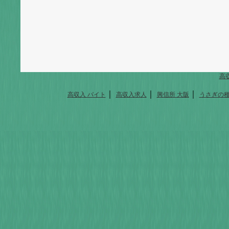
高
｜
｜
｜
高収入 バイト
高収入求人
興信所 大阪
うさぎの